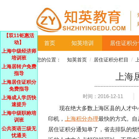
【双11钜惠活
动】
首页
知英培训
居住证积分
上海中级经济师
培训班
您的位置：
知英首页
居住证积分栏目
上海居转户免费
指导
上海
上海居住证积分
免费指导
时间：2016-12-11
上海成人学历快
速提升
现在绝大多数上海区县的人才中
上海中级职称培
印机，
上海积分办理
最快的方式。自
训班
公共英语三级无
居住证积分通知单了，省去排队的烦
忧通关