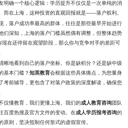
友明确一个核心逻辑：学历提升不仅仅是一次单纯的消
。而在上海，这种投资的直观回报就是
——落户权利。
现，落户成功率最高的群体，往往是那些最早开始进行
他们深知，上海的落户门槛虽然偶有调整，但整体趋势
果你现在还停留在观望阶段，那么你与竞争对手的差距可
。
清晰地看到自己的落户坐标。你是缺积分？还是缺中级
的基本门槛？
知英教育
会根据这些具体痛点，为您量身
了考前辅导，更包含了对落户政策的深度解读，确保您
。
不仅懂教育，我们更懂上海。我们的
成人教育咨询
团队
注百度热搜及官方文件的变动。在
成人学历报考咨询
的
的原则，坚决抵制任何形式的虚假宣传。