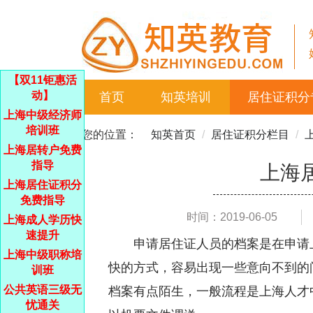
【双11钜惠活
动】
首页
知英培训
居住证积分
上海中级经济师
培训班
您的位置：
知英首页
居住证积分栏目
上海居转户免费
指导
上海
上海居住证积分
免费指导
时间：2019-06-05
上海成人学历快
速提升
申请居住证人员的档案是在申请
上海中级职称培
快的方式，容易出现一些意向不到的
训班
公共英语三级无
档案有点陌生，一般流程是上海人才
忧通关