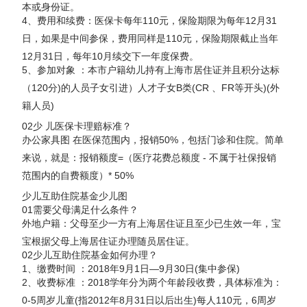
本或身份证。
4、费用和续费：医保卡每年110元，保险期限为每年12月31
日，如果是中间参保，费用同样是110元，保险期限截止当年
12月31日，每年10月续交下一年度保费。
5、参加对象 ：本市户籍幼儿持有上海市居住证并且积分达标
（120分)的人员子女引进）人才子女B类(CR 、FR等开头)(外
籍人员)
02少 儿医保卡理赔标准？
办公家具图 在医保范围内，报销50%，包括门诊和住院。简单
来说，就是：报销额度=（医疗花费总额度 - 不属于社保报销
范围内的自费额度）* 50%
少儿互助住院基金少儿图
01需要父母满足什么条件？
外地户籍：父母至少一方有上海居住证且至少已生效一年，宝
宝根据父母上海居住证办理随员居住证。
02少儿互助住院基金如何办理？
1、缴费时间 ：2018年9月1日—9月30日(集中参保)
2、收费标准 ：2018学年分为两个年龄段收费，具体标准为：
0-5周岁儿童(指2012年8月31日以后出生)每人110元，6周岁