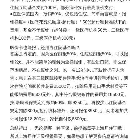
住院互助基金支付100%。部分病种实行最高限价支付。
●在医保范围内，报销50%，仅包括住院。简单而言就是：报
销额度=（医疗花费总额度-起付额）* 50%起付额标准以下的
费用，基金不予报销（起付额：一级医疗机构50元，二级医疗
机构100元，三级医疗机构300元）
医保卡也能报，还用办住院基金吗？
答案是肯定的。因为医保能报50%，住院也能报50%，可以报
销2次。并不能简单的理解为全额报销，有些进口药、非医保
范围药品、不在报销之列。以一名12岁少儿下肢骨折病人为
例：患儿在某三级医院接受住院手术治疗并进行手术拔钉，两
次住院期间家长共花费25000元，扣除采用进口手术材质等不
能报销费用6500元外，其中符合报销条件的费用共18500元。
按 居民医保规定可报销50%，即9250元。再按少儿住院基金
规定扣除300元起付线标准外，还可报销8950元，两者相加共
计可报销18,200元，家长自付仅6800元。
总结得出 ， 无论是哪一种医保，前提都需要上海居住证哦！
所以上海居住证显得很重要，如果您想了解更多信息请咨询知