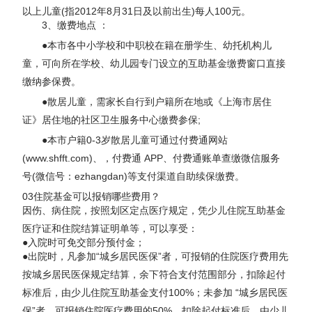
以上儿童(指2012年8月31日及以前出生)每人100元。
3、缴费地点 ：
●本市各中小学校和中职校在籍在册学生、幼托机构儿
童，可向所在学校、幼儿园专门设立的互助基金缴费窗口直接
缴纳参保费。
●散居儿童，需家长自行到户籍所在地或《上海市居住
证》居住地的社区卫生服务中心缴费参保;
●本市户籍0-3岁散居儿童可通过付费通网站
(www.shfft.com)、，付费通 APP、付费通账单查缴微信服务
号(微信号：ezhangdan)等支付渠道自助续保缴费。
03住院基金可以报销哪些费用？
因伤、病住院，按照划区定点医疗规定，凭少儿住院互助基金
医疗证和住院结算证明单等，可以享受：
●入院时可免交部分预付金；
●出院时，凡参加“城乡居民医保”者，可报销的住院医疗费用先
按城乡居民医保规定结算，余下符合支付范围部分，扣除起付
标准后，由少儿住院互助基金支付100%；未参加 “城乡居民医
保”者，可报销住院医疗费用的50%，扣除起付标准后，由少儿