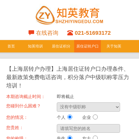
在线咨询
021-51693172
首页
知英培训
居住证积分
居住证转户口
关于知英
专栏
专栏
【上海居转户办理】上海居住证转户口办理条件、
最新政策免费电话咨询，积分落户中级职称零压力
培训！
本期咨询截止时间：
即将截止
您碰到什么困难？
您的情况：
个人
企业
您贵姓：
您的称呼：
先生
女士