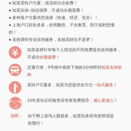
●
知英居转户方案，按流程分步收费！
●
知英实体+协议保障，不成功全额退费！
●
多种落户方案供您选择（快速、经济、安全）！
●
上海户口好处多多，炒房翻倍、子女教育、医疗福利您懂
的！
●
名校调剂专业咨询服务，名校高材生不是梦！
知英老师针对每个人情况的不同免费提供咨询服务，
不成功
全额退费
！
交通方便，9号线中春路下地铁3分钟即到
知英实体机
构
居转户方案多，知英为您提供全方位
一站式服务
！
10年居住证经验资深专家免费指导，
省心更放心
！
说明：
由于网上咨询人数较多，如需实体咨询老师请提
前预约！