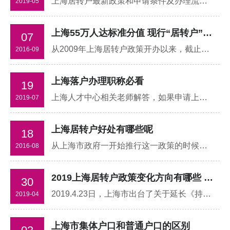
上海居转户最新政策和申请条件及办理流程有哪些？上海有千万外来务工人员，其中有110万办理了居住证，为什么这么少呢，要知道，现在的居住证是就业类居住证，合法稳定居住和合法稳定就业就可以办理，合法稳定就业就是正常缴纳上海社保
2019-05
上海55万人达标准分值 现行“居转户”政策年底到期
07
从2009年上海居转户政策开办以来，截止至2015年底，已经累计有2.4万人通过“居转户”政策成功取得了上海户籍。据报道，当前上海已经有55万多人达到了标准分值，现行“居转户”政策年底到期
2016-09
上海落户办理职称必看
19
上海人才中心相关老师解答，如果申请上海居住证转户口人员在办理好居住证之前取得的职称是可以被承认的，但是如果是在办理完成居住证之后再取得其它非上海的职称，老师可以认为你是在作弊，另外职称一定要有聘用单位，必须要网上可以查到证书编号
2019-07
上海居转户好处有哪些呢
18
从上海市政府一开始推行这一政策的时候，就一直宣传只要拥有上海人才类居住证就可以享受和上海市民同等的待遇。可既然可以享受上海高等市民的待遇，那么市政府为何不直接给“人才”上海户口，而是只给上海市居住证让人才进行上海居住证转户口
2016-08
2019上海居转户政策变化方向有哪些 需要注意些什么
30
2019.4.23日，上海市出台了关于延长《持有上海市居住证人员申办上海常住户口办法》有效期的通知，表示“居转户”相关政策无变化，要执行到2019年12月31日，知英老师理解如下：市政府关于延长《持有上海市居住证人员申办上海常住户口办法》有效期的通知,各区、县人民政府，市政府各委、办、局：
2019-04
上海市集体户口和普通户口的区别