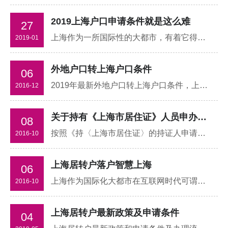
2019上海户口申请条件就是这么难
27
上海作为一所国际性的大都市，有着它得天独厚的自然条件和人文条件，拥有上海户口，享受上海本地买房自由；
2019-01
外地户口转上海户口条件
06
2019年最新外地户口转上海户口条件，上海居转户新政策改革内容有哪些，面对政策改革非上海户籍人士最新落户上海攻略
2016-12
关于持有《上海市居住证》人员申办上海居住证转常住户口的处理意见
08
按照《持〈上海市居住证〉的持证人申请办理上海居住证转常住户口试行办法》(沪府发[2009]7号，下文将简称为办法)中有关规定要求，为应对好持有《上海市居住证》人员申办本市常住户口(以下简称居转户)
2016-10
上海居转户落户智慧上海
06
上海作为国际化大都市在互联网时代可谓炙手可热，上海居转户落户智慧上海是每一个在沪打拼人士多年的梦想。上海知英教育教就第二十九次上海市中外企业家和专家学者嘉宾座谈会，围绕“互联网+”助力上海智慧城市建设
2016-10
上海居转户最新政策及申请条件
04