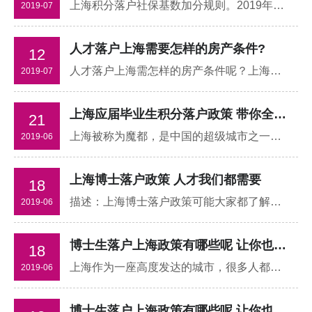
上海积分落户社保基数加分规则。2019年上海上海积分落户政策进行了修改，新增了可提供社保基数申请积分落户这一政策，但在根据这一政策落户时很多人遇到了问题。现在就让我为您解答吧。
2019-07
人才落户上海需要怎样的房产条件?
12
人才落户上海需怎样的房产条件呢？上海市一直在大力推进人才引进的工作。人才引进可以提高城市的软实力，提高城市的竞争力。
2019-07
上海应届毕业生积分落户政策 带你全面了解落户条件
21
上海被称为魔都，是中国的超级城市之一，许多应届毕业生都想扎根落户在上海这个城市，下面我们跟随知英教育一起来了解一下上海应届毕业生积分落户政策的相关资料吧。
2019-06
上海博士落户政策 人才我们都需要
18
描述：上海博士落户政策可能大家都了解，但是很多人认为自己是博士就能十拿九稳了？其实这个问题也是很难说的，毕竟现在上海的住房也是非常紧张的，博士生虽说有优势，但是也没有以前那么大了
2019-06
博士生落户上海政策有哪些呢 让你也可以在上海生活
18
上海作为一座高度发达的城市，很多人都非常的想要去上海生活，特别是对于在上海求学的朋友们而言，能够落户上海就最好了。那么，大家知道博士生落户上海政策有哪些呢？
2019-06
博士生落户上海政策有哪些呢 让你也可以在上海生活