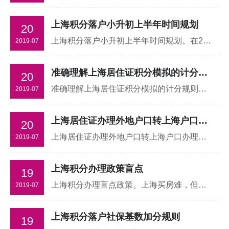
上海积分落户小升初上半年时间规划
20
上海积分落户小升初上半年时间规划。在2019年即将过半，升学季随之而来的焦虑也愈发强烈，一场硬仗也就马上开始了，家长们是不是有点迷茫和不知所措？不用担心知英教育为您排忧解难。
2019-07
准确理解上海居住证积分模拟的计分规则
20
准确理解上海居住证积分模拟的计分规则。2018年4月，某公司人事至窗口为员工黎某提交在沪首次申请上海居住证积分的申报材料，自行进行了上海居住证积分模拟打分时计算了年龄分、大专学历分，紧缺专业分，社保年限分及社保基数分，大大高于120分。
2019-07
上海居住证办理外地户口转上海户口办理地点
20
上海居住证办理外地户口转上海户口办理地点。外地配偶转上海户口去哪儿办理呢？该怎么在上海积分落户呢？在上海生活了这么多年，一直没有自己的户口怎么样才能拥有上海的户口呢？
2019-07
上海积分办理政策盲点
19
上海积分办理盲点政策。上海买房难，但得到上海积分办理120分。您可以方便地寻求医疗。它还允许孩子们共享上海的优质的教育资源。这可能是当下身为家长的我们需要为孩子们做的最紧迫的事了！
2019-07
上海积分落户社保基数加分规则
19