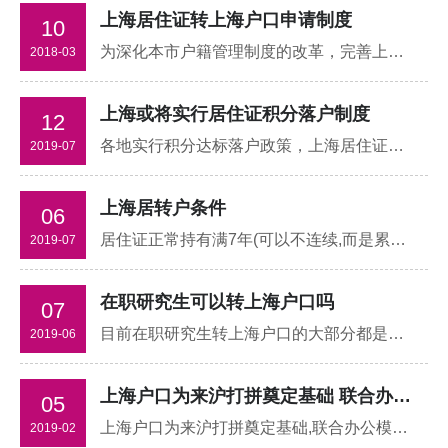
上海居住证转上海户口申请制度
10
为深化本市户籍管理制度的改革，完善上海市居住证制度，吸引优秀人才入沪，按照相关法律、法规及〘上海市居住证暂行规定〙，再结合本市的实际情况后
2018-03
上海或将实行居住证积分落户制度
12
各地实行积分达标落户政策，上海居住证积分落户制度是怎么样的呢？下面由知英小编为大家介绍上海居住证积分达标居住证转户口政策:持有上海居住证满7年且通过居住证积分模拟打分达到120分者，方满足积分落户基本条件
2019-07
上海居转户条件
06
居住证正常持有满7年(可以不连续,而是累积计月份,共计84个月) 持证期间正常缴纳城镇保险满7年，持证期间在本市依法缴纳个人所得税；
2019-07
在职研究生可以转上海户口吗
07
目前在职研究生转上海户口的大部分都是高端人才,上海读在职研究生仿佛成了社会人员的主要潮流，为了能更顺利的招生，很多大学高校对外宣称读在职研究生的好处，像什么增长人脉、出国留学、升职加薪
2019-06
上海户口为来沪打拼奠定基础 联合办公模式被地产商看好
05
上海户口为来沪打拼奠定基础,联合办公模式被地产商看好,对沪中央商务区租金放缓，联合办公模式被各大企业青睐的看法,张老师就租金放缓速度
2019-02