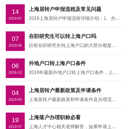
上海居转户申报流程及常见问题
14
2019上海居转户申报流程详细介绍：1、办理居住证和积分：办理本市长期居住证，并申请积分；2、在网上注册：满足落户基本条件可要求单位人事网上注册;3、材料受理：上海居转户首次申请需核查档案
2019-07
在职研究生可以转上海户口吗
07
目前在职研究生转上海户口的大部分都是高端人才,上海读在职研究生仿佛成了社会人员的主要潮流，为了能更顺利的招生，很多大学高校对外宣称读在职研究生的好处，像什么增长人脉、出国留学、升职加薪
2019-06
外地户口转上海户口条件
06
2019年最新外地户口转上海户口条件，上海居转户咨询新政策改革内容有哪些，面对政策改革非上海户籍人士最新落户上海攻略
2016-12
上海居转户最新政策及申请条件
04
上海居转户最新政策和申请条件及办理流程有哪些？上海有千万外来务工人员，其中有110万办理了居住证，为什么这么少呢，要知道，现在的居住证是就业类居住证，合法稳定居住和合法稳定就业就可以办理，合法稳定就业就是正常缴纳上海社保
2019-05
上海落户办理职称必看
19
上海人才中心相关老师解答，如果申请上海居住证转户口人员在办理好居住证之前取得的职称是可以被承认的，但是如果是在办理完成居住证之后上海居转户咨询取得其它非上海的职称，老师可以认为你是在作弊，另外职称一定要有聘用单位，必须要网上可以查到证书编号
2019-07