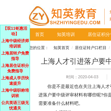
【双11钜惠活
动】
首页
知英培训
居住证积分
上海中级经济师
培训班
您的位置：
知英首页
居住证转户口栏目
上海居转户免费
指导
上海人才引进落户要中
上海居住证积分
免费指导
时间：2020-04-03
上海成人学历快
速提升
你是不是最近也在关注上海人才
上海中级职称培
进落户要中级评审材料有哪些呢?你
训班
公共英语三级无
需要准备什么材料吧。
忧通关