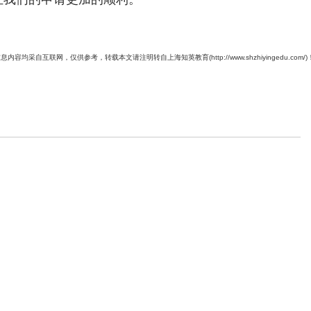
息内容均采自互联网，仅供参考，转载本文请注明转自上海知英教育(http://www.shzhiyingedu.com/)