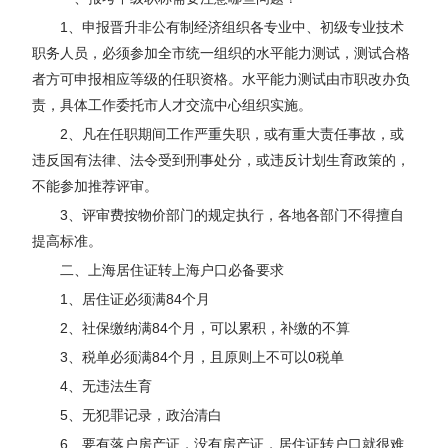
1、申报晋升非公有制经济组织各专业中、初级专业技术
职务人员，必须参加全市统一组织的水平能力测试，测试合格
者方可申报相应等级的任职资格。水平能力测试由市职改办负
责，具体工作委托市人才交流中心组织实施。
2、凡在任职期间工作严重失职，或有重大责任事故，或
违反国有法律、法令受到刑事处分，或违反计划生育政策的，
不能参加推荐评审。
3、评审费按物价部门的规定执行，各地各部门不得擅自
提高标准。
二、上海居住证转上海户口必备要求
1、居住证必须满84个月
2、社保缴纳满84个月，可以累积，补缴的不算
3、税单必须满84个月，且原则上不可以0税单
4、无违法生育
5、无犯罪记录，政治清白
6、要有落户房产证，没有房产证，居住证转户口就很难