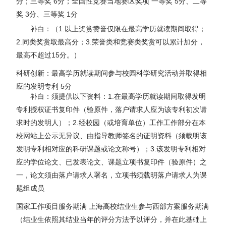
分；三等奖 6分；全国性竞赛当地赛区奖项 一等奖 5分、二等
奖 3分、三等奖 1分
补白：（1.以上奖赏赞誉仅限在最高学历就读期间取得；
2.同类奖赏取最高分；3.荣誉类和竞赛类奖赏可以累计加分，
最高不超过15分。）
科研创新：最高学历就读期间参与校园科学研究活动并取得相
应的发明专利 5分
补白：须提供以下资料：1.在最高学历就读期间取得发明
专利授权证书复印件（验原件，落户请求人应为该专利初次请
求时的发明人）；2.经校园（或培育单位）工作工作部分在本
校网站上公示无异议、由指导教师签名的证明资料（须载明该
发明专利相对应的科研课题或论文称号）；3.该发明专利相对
应的学位论文、已发表论文、课题立项书复印件（验原件）之
一，论文须由落户请求人署名，立项书须载明落户请求人为课
题组成员
国家工作项目服务期满 上海高校结业生参与西部方案服务期满
（结业生依照其结业当年的评分方法予以评分，并在此基础上