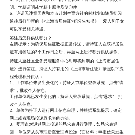
明、学籍证明或学籍卡原件及复印件
6、许诺无违背国家和本市计划生育方针的材料增加随员批阅
通往后打印新的《<上海市居住证>积分告知书》，爱人和子女
可以享受相关待遇。
签注后怎样供认积分？
友情提示：为确保居住证数据正常传送，请持证人在获得居住
证有用签注的3个工作日之后，再至网上进行积分供认操作。
持证人至社区业务受理服务中心对即将到期的《上海市居住
证》进行签注。持证人持有用的《上海市居住证》按照以下流
程处理积分供认：
1、工作单位未发生变化的：持证人或单位登录系统，点击“请
求”，批改个人信息。
工作单位现已发生变化的：持证人登录系统，点击“恳求”，批
改个人信息。
2、单位为持证人进行网上信息审理，并根据系统提示，确定
网上或者现场投递恳求表的办法。
3、受理点对通过网上投递的恳求表进行受理，如恳求表退
回，单位需从头审理后至受理点投递书面材料；申报信息发生