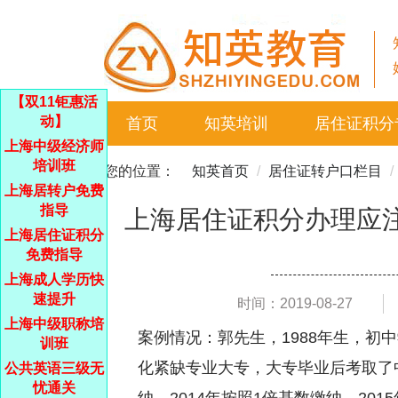
【双11钜惠活
动】
首页
知英培训
居住证积分
上海中级经济师
培训班
您的位置：
知英首页
居住证转户口栏目
上海居转户免费
指导
上海居住证积分办理应
上海居住证积分
免费指导
上海成人学历快
速提升
时间：2019-08-27
上海中级职称培
案例情况：郭先生，1988年生，初
训班
化紧缺专业大专，大专毕业后考取了中级
公共英语三级无
忧通关