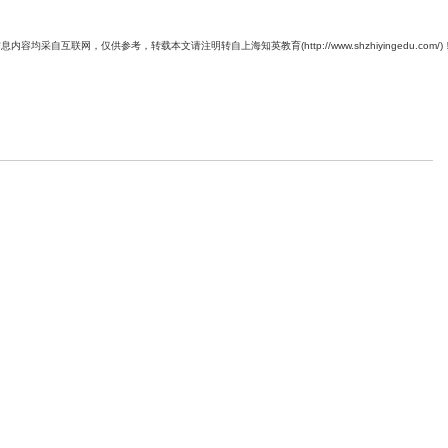
息内容均采自互联网，仅供参考，转载本文请注明转自上海知英教育(http://www.shzhiyingedu.com/)