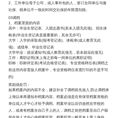
2、工作单位母子公司，或人事外包的人，签订合同单位与缴
社保、税单位不一致此时间交社保的年限需扣除。
03调档
1、档案里面的内容
高中：毕业生登记表、入团志愿书(若未入团无此项)、招生体
检表(毕业生登记表是最重要的，其余无亦可)
大学：入学的录取表(报考登记表)、体检单(成人教育无此
项)、成绩单、毕业生登记表
大学毕业：就业通知书(成人教育此项无，若未就业此项无)
工作：离职证明(来上海之前每一间单位的离职证明)
职称：职称评定表(考试合格登记表)、专业资格聘任表(调档之
前这些内容需放入档案中，专业资格聘任表需打印的不是手写
的)
奖励或处罚：
如果档案内的内容不全，建议补全了调档前先放入;防止调档来
上海以来再通知补档案内容。档案必须是在有保管档案资格的
单位或人才中心才给予调档。档案毕业以后仍放然在学校的
人，或者有档案在自己手上的人，调档之前把档案至自己户籍
所在地人才中心做档案托管。档案托管一般是本人带上身份