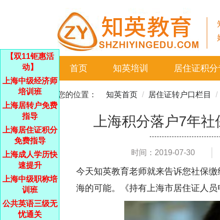
【双11钜惠活
动】
首页
知英培训
居住证积分
上海中级经济师
培训班
您的位置：
知英首页
居住证转户口栏目
上海居转户免费
指导
上海积分落户7年社
上海居住证积分
免费指导
时间：2019-07-30
上海成人学历快
速提升
今天知英教育老师就来告诉您社保缴
上海中级职称培
海的可能。《持有上海市居住证人员
训班
公共英语三级无
忧通关