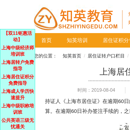
【双11钜惠活
动】
首页
知英培训
居住证积分
上海中级经济师
培训班
您的位置：
知英首页
居住证转户口栏目
上海居转户免费
指导
上海居
上海居住证积分
免费指导
时间：2019-08-04
上海成人学历快
速提升
持证人《上海市居住证》在逾期60
上海中级职称培
算。在逾期60日补办签注手续的，
训班
公共英语三级无
忧通关