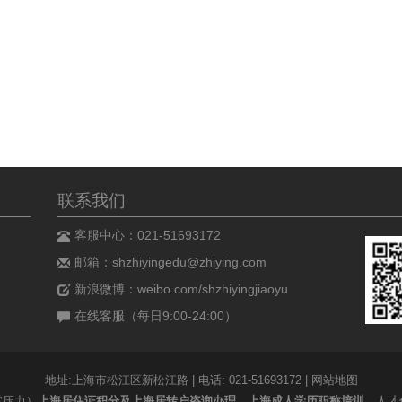
联系我们
客服中心：021-51693172
邮箱：shzhiyingedu@zhiying.com
新浪微博：weibo.com/shzhiyingjiaoyu
在线客服（每日9:00-24:00）
地址:上海市松江区新松江路 | 电话: 021-51693172 |
网站地图
零压力）
上海居住证积分及上海居转户咨询办理、上海成人学历职称培训
、人才