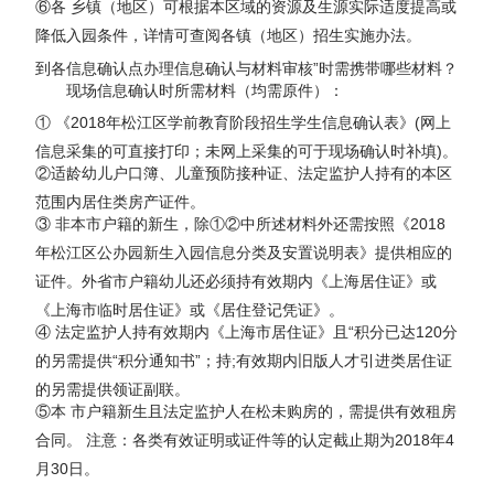
⑥各 乡镇（地区）可根据本区域的资源及生源实际适度提高或
降低入园条件，详情可查阅各镇（地区）招生实施办法。
到各信息确认点办理信息确认与材料审核”时需携带哪些材料？
现场信息确认时所需材料（均需原件）：
① 《2018年松江区学前教育阶段招生学生信息确认表》(网上
信息采集的可直接打印；未网上采集的可于现场确认时补填)。
②适龄幼儿户口簿、儿童预防接种证、法定监护人持有的本区
范围内居住类房产证件。
③ 非本市户籍的新生，除①②中所述材料外还需按照《2018
年松江区公办园新生入园信息分类及安置说明表》提供相应的
证件。外省市户籍幼儿还必须持有效期内《上海居住证》或
《上海市临时居住证》或《居住登记凭证》。
④ 法定监护人持有效期内《上海市居住证》且“积分已达120分
的另需提供“积分通知书”；持;有效期内旧版人才引进类居住证
的另需提供领证副联。
⑤本 市户籍新生且法定监护人在松未购房的，需提供有效租房
合同。 注意：各类有效证明或证件等的认定截止期为2018年4
月30日。