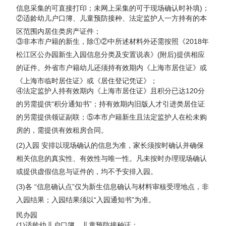
信息采集的可直接打印；未网上采集的可于现场确认时补填)；
②适龄幼儿户口簿、儿童预防接种、法定监护人一方持有的本
区范围内居住类房产证件；
③非本市户籍的新生，除①②中所述材料外还需按照《2018年
松江区公办园新生入园信息分类及安置说表》(附后)提供相应
的证件。外省市户籍幼儿还须持有效期内《上海市居住证》或
《上海市临时居住证》或《居住登记凭证》；
④法定监护人持有效期内《上海市居住证》且积分已达120分
的另需提供“积分通知书”；持有效期内旧版人才引进类居住证
的另需提供领证副联；⑤本市户籍新生且法定监护人在松未购
房的，需提供有效租房合同。
(2)入园 安排以现场确认的信息为准，家长须按时确认并确保
相关信息的真实性、有效性与唯一性。凡未按时办理现场确认
或提供虚假信息与证件的，均不予安排入园。
(3)各 “信息确认点”仅为新生信息确认与材料审核受理地点，非
入园结果；入园结果须以“入园通知书”为准。
民办园
(1)适龄幼儿户口簿、儿童预防接种证；