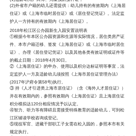
(2)外省市户籍的幼儿还需提供：幼儿持有的有效期内《上海居
住证》或《上海市临时居住证》或《居住登记凭证》。法定监
护人一方持有的有效期内《上海居住证》。
2018年松江区公办园新生入园安置说明表
①根据今年本区公办园资源和生源等实际情况，居住类房产证
件、本市户籍迁移、签发《上海居住证》或《上海市临时居住
证》、办理《居住登记凭证》以及其他各类有效证明或证件等
的截止日期：2018年4月30日。
②《上海居住证》的申办、使用以及积分达标证明等事宜，法
定监护人一方及适龄幼儿须按照《上海市居住证管理办法》
(2017年沪府令第58号)执行。
③ 持《人才引进类上海市居住证》（含《海外人才居住证》）
并在有效期内的，参照有效期内《上海居住证》且上海居住证
积分模拟达120分相应情况予以认定。
④智力、听力等有障碍且需接受特殊教育的适龄幼儿，可到松
江区辅读学校咨询或登记。
⑤现役军官、进藏干部职工子女需在松入园的，参照本市有关
规定执行。