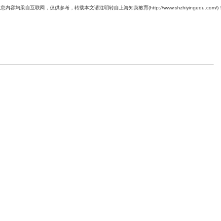
息内容均采自互联网，仅供参考，转载本文请注明转自上海知英教育(http://www.shzhiyingedu.com/)