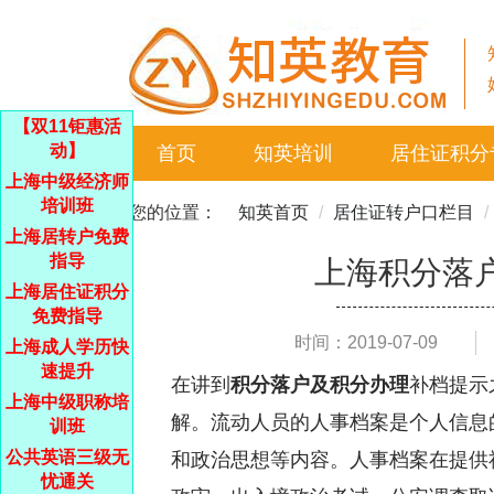
【双11钜惠活
动】
首页
知英培训
居住证积分
上海中级经济师
培训班
您的位置：
知英首页
居住证转户口栏目
上海居转户免费
指导
上海积分落
上海居住证积分
免费指导
时间：2019-07-09
上海成人学历快
速提升
在讲到
积分落户及积分办理
补档提示
上海中级职称培
解。流动人员的人事档案是个人信息
训班
公共英语三级无
和政治思想等内容。人事档案在提供
忧通关